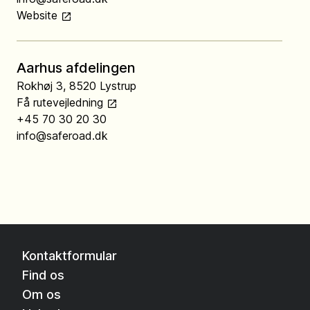
Website
Aarhus afdelingen
Rokhøj 3, 8520 Lystrup
Få rutevejledning
+45 70 30 20 30
info@saferoad.dk
Website
Greve afdelingen
Agenavej 31, 2670 Greve
Få rutevejledning
Kontaktformular
+45 70 30 20 30
info@saferoad.dk
Find os
Website
Om os